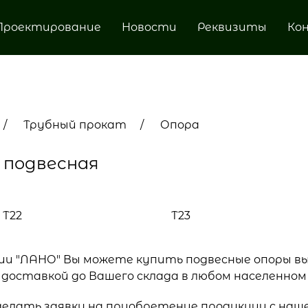
Проектирование
Новости
Реквизиты
Ко
Трубный прокат
Опора
 подвесная
Т22
Т23
ии "ЛАНО" Вы можете купить подвесные опоры выс
доставкой до Вашего склада в любом населенном
елать заявку на приобретение продукции с наше