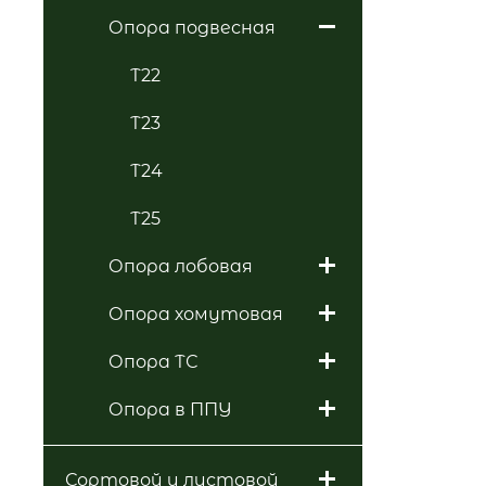
Опора подвесная
Т22
Т23
Т24
Т25
Опора лобовая
Опора хомутовая
Опора ТС
Опора в ППУ
Сортовой и листовой