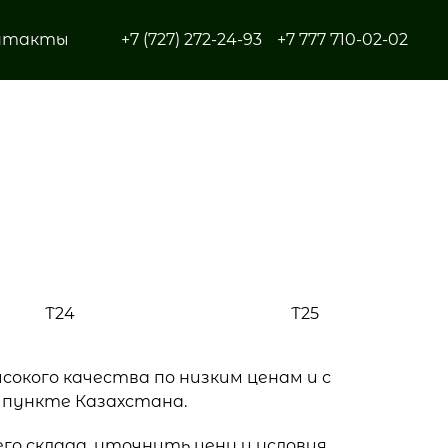
нтакты
+7 (727) 272-24-93
+7 777 710-02-02
Т24
Т25
окого качества по низким ценам и с
 пункте Казахстана.
го склада, уточнить цену и условия