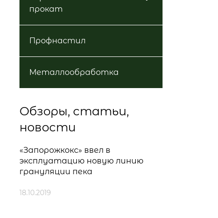
прокат
Профнастил
Металлообработка
Обзоры, статьи,
новости
«Запорожкокс» ввел в
эксплуатацию новую линию
грануляции пека
18.10.2019