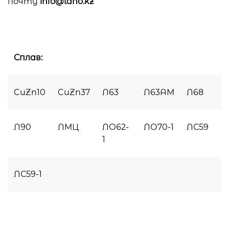
почту
info@lano.kz
Сплав:
CuZn10
CuZn37
Л63
Л63АМ
Л68
Л90
ЛМЦ
ЛО62-
ЛО70-1
ЛС59
1
ЛС59-1