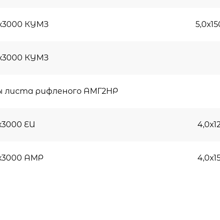
0х3000 КУМЗ
5,0х1
0х3000 КУМЗ
ы листа рифленого АМГ2НР
х3000 EU
4,0х1
0х3000 АМР
4,0х1