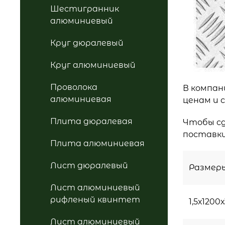
Шестигранник
алюминиевый
Круг дюралевый
Круг алюминиевый
Проволока
В компан
алюминиевая
ценам и 
Плита дюралевая
Чтобы сд
поставки
Плита алюминиевая
Лист дюралевый
Размеры
Лист алюминиевый
рифленый квинтет
1,5х1200
Лист алюминиевый