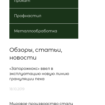
прокат
Профнастил
Металлообработка
Обзоры, статьи,
новости
«Запорожкокс» ввел в
эксплуатацию новую линию
грануляции пека
18.10.2019
Мировое производство стали