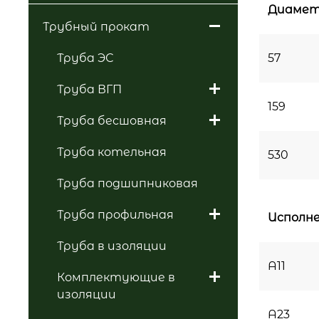
Диамет
Трубный прокат
Труба ЭС
57
Труба ВГП
159
Труба бесшовная
Труба котельная
530
Труба подшипниковая
Труба профильная
Исполне
Труба в изоляции
А11
Комплектующие в
изоляции
А23